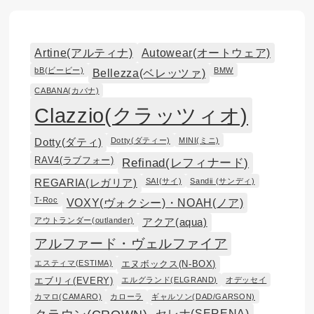
Artine(アルティナ)
Autowear(オートウェア)
bB(ビービー)
BMW
Bellezza(ベレッツァ)
CABANA(カバナ)
Clazzio(クラッツィオ)
Dotty(ダティー)
MINI(ミニ)
Dotty(ダティ)
RAV4(ラブフォー)
Refinad(レフィナード)
SAI(サイ)
Sandii (サンディ)
REGARIA(レガリア)
T-Roc
VOXY(ヴォクシー)・NOAH(ノア)
アウトランダー(outlander)
アクア(aqua)
アルファード・ヴェルファイア
エスティマ(ESTIMA)
エヌボックス(N-BOX)
エブリィ(EVERY)
エルグランド(ELGRAND)
オデッセイ
カマロ(CAMARO)
カローラ
ギャルソン(DAD/GARSON)
セレナ(SERENA)