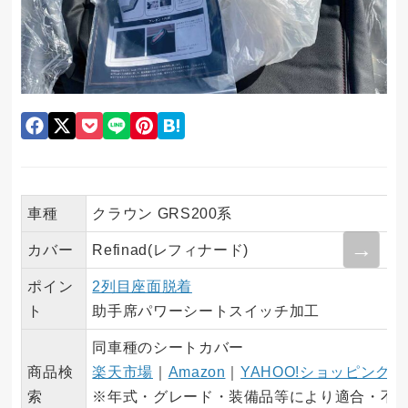
車種
クラウン GRS200系
カバー
Refinad(レフィナード)
ポイン
2列目座面脱着
ト
助手席パワーシートスイッチ加工
同車種のシートカバー
商品検
楽天市場
｜
Amazon
｜
YAHOO!ショッピング
索
※年式・グレード・装備品等により適合・不